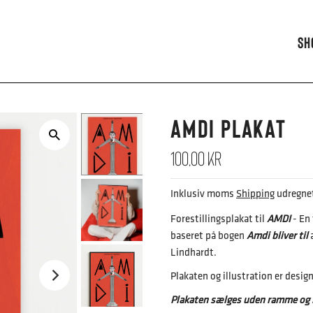
Sh
AMDI plakat
100,00 kr
Inklusiv moms
Shipping
udregnet
Forestillingsplakat til
AMDI
- En 
baseret på bogen
Amdi bliver til
a
Lindhardt.
Plakaten og illustration er desi
Plakaten sælges uden ramme og 