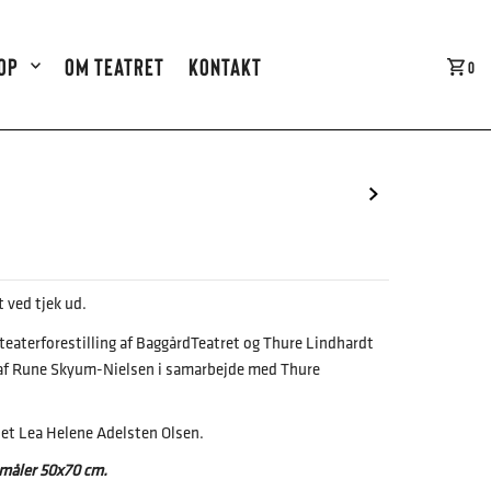
op
Om teatret
Kontakt
0
 ved tjek ud.
teaterforestilling af BaggårdTeatret og Thure Lindhardt
f Rune Skyum-Nielsen i samarbejde med Thure
gnet Lea Helene Adelsten Olsen.
måler 50x70 cm.