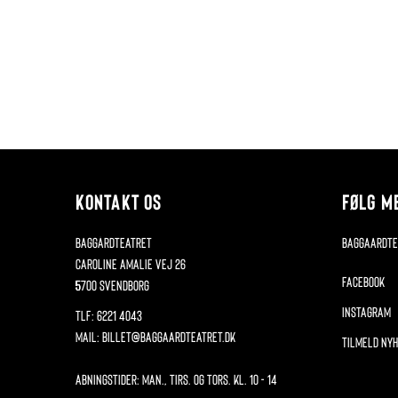
KONTAKT OS
FØLG M
BaggårdTeatret
baggaardte
Caroline Amalie Vej 26
FACEBOOK
5700 Svendborg
INSTAGRAM
Tlf: 6221 4043
mail: billet@baggaardteatret.dk
TILMELD NY
Åbningstider: Man., tirs. og tors. kl. 10 - 14